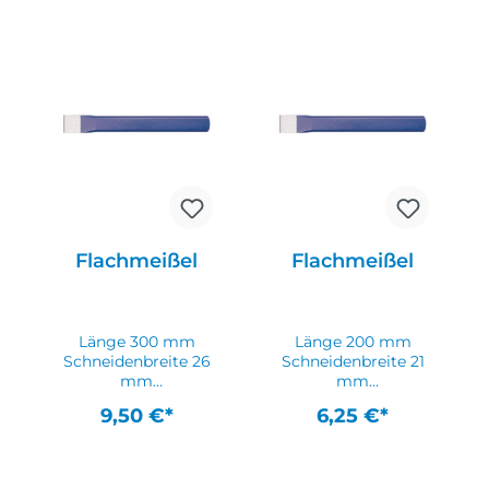
Flachmeißel
Flachmeißel
Länge 300 mm
Länge 200 mm
Schneidenbreite 26
Schneidenbreite 21
mm
mm
Schaftquerschnitt
Schaftquerschnitt
9,50 €*
6,25 €*
23 x 13 mm DIN
20 x 12 mm DIN
6453 · Chrom-
6453 · Chrom-
Vanadium-
Vanadium-
Lufthärtestahl · aus
Lufthärtestahl · aus