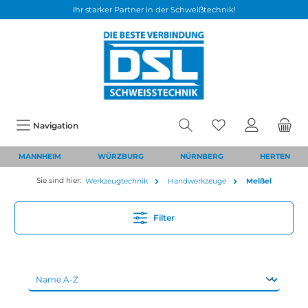
Ihr starker Partner in der Schweißtechnik!
Navigation
MANNHEIM
WÜRZBURG
NÜRNBERG
HERTEN
Sie sind hier:
Werkzeugtechnik
Handwerkzeuge
Meißel
Filter