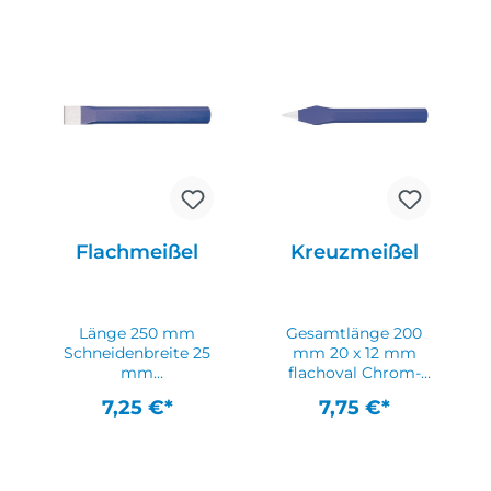
flachovalem Stahl ·
flachovalem Stahl ·
lackiert · gehärtet ·
lackiert · gehärtet ·
Schlagkopf
Schlagkopf
vergütet Weitere
vergütet Weitere
technische
technische
Eigenschaften: ·
Eigenschaften: ·
Material: Chrom-
Material: Chrom-
Vanadium-
Vanadium-
Lufthärtestahl ·
Lufthärtestahl ·
Form: flachoval ·
Form: flachoval ·
DIN: DIN 6453 ·
DIN: DIN 6453 ·
Oberfläche: lackiert
Oberfläche: lackiert
Flachmeißel
Kreuzmeißel
Länge 250 mm
Gesamtlänge 200
Schneidenbreite 25
mm 20 x 12 mm
mm
flachoval Chrom-
Schaftquerschnitt
Vanadium-
7,25 €*
7,75 €*
23 x 13 mm DIN
Lufthärtestahl DIN
6453 · Chrom-
6451 · Chrom-
Vanadium-
Vanadium-
Lufthärtestahl · aus
Lufthärtestahl · aus