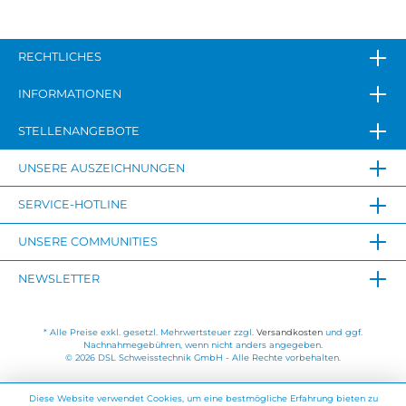
RECHTLICHES
INFORMATIONEN
STELLENANGEBOTE
UNSERE AUSZEICHNUNGEN
SERVICE-HOTLINE
UNSERE COMMUNITIES
NEWSLETTER
* Alle Preise exkl. gesetzl. Mehrwertsteuer zzgl.
Versandkosten
und ggf.
Nachnahmegebühren, wenn nicht anders angegeben.
© 2026 DSL Schweisstechnik GmbH - Alle Rechte vorbehalten.
Diese Website verwendet Cookies, um eine bestmögliche Erfahrung bieten zu