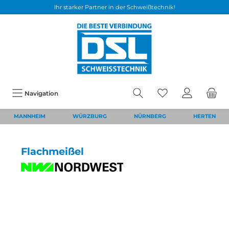
Ihr starker Partner in der Schweißtechnik!
Navigation
MANNHEIM
WÜRZBURG
NÜRNBERG
HERTEN
Flachmeißel