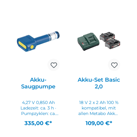
Akku-
Akku-Set Basic
Saugpumpe
2,0
4,27 V 0,850 Ah
18 V 2 x 2 Ah 100 %
Ladezeit: ca. 3 h ·
kompatibel, mit
Pumpzyklen: ca.
allen Metabo Akku-
600 pro Ladung ·
Maschinen seit
335,00 €*
109,00 €*
für alle gängigen
2009, heute und in
USB-Ladegeräte
Zukunft · Ultra-M-
verwendbarLieferu
TechnologieLieferu