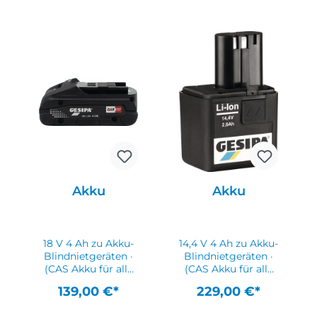
Akku
Akku
18 V 4 Ah zu Akku-
14,4 V 4 Ah zu Akku-
Blindnietgeräten ·
Blindnietgeräten ·
(CAS Akku für alle
(CAS Akku für alle
Geräte mit diesem
Geräte mit diesem
139,00 €*
229,00 €*
System)
System)