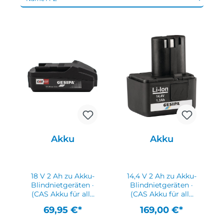
Akku
Akku
18 V 2 Ah zu Akku-
14,4 V 2 Ah zu Akku-
Blindnietgeräten ·
Blindnietgeräten ·
(CAS Akku für alle
(CAS Akku für alle
Geräte mit diesem
Geräte mit diesem
69,95 €*
169,00 €*
System)
System)