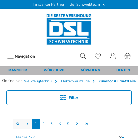
Ihr starker Partner in der Schweißtechnik!
Navigation
MANNHEIM
WÜRZBURG
NÜRNBERG
HERTEN
Sie sind hier:
Werkzeugtechnik
Elektrowerkzeuge
Zubehör & Ersatzteile
Filter
1
2
3
4
5