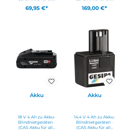
Geräte mit diesem
Geräte mit diesem
69,95 €*
169,00 €*
System)
System)
Akku
Akku
18 V 4 Ah zu Akku-
14,4 V 4 Ah zu Akku-
Blindnietgeräten ·
Blindnietgeräten ·
(CAS Akku für alle
(CAS Akku für alle