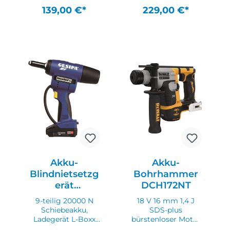
Geräte mit diesem
Geräte mit diesem
139,00 €*
229,00 €*
System)
System)
Akku-
Akku-
Blindnietsetzg
Bohrhammer
erät
DCH172NT
PowerBird®
9-teilig 20000 N
18 V 16 mm 1,4 J
Pro Gold
Schiebeakku,
SDS-plus
Edition
Ladegerät L-Boxx
bürstenloser Motor
elektromechanisch
· Bohren und