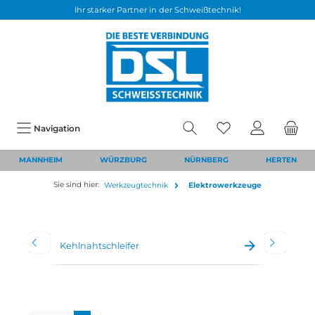
Ihr starker Partner in der Schweißtechnik!
Navigation
MANNHEIM
WÜRZBURG
NÜRNBERG
HERTEN
Sie sind hier:
Werkzeugtechnik
Elektrowerkzeuge
Kehlnahtschleifer
Zube