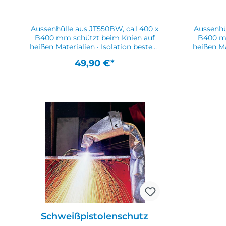
Aussenhülle aus JT550BW, ca.L400 x
Aussenhü
B400 mm schützt beim Knien auf
B400 mm schützt beim K
heißen Materialien · Isolation besteht
heißen Ma
aus schwer entflammbarem
aus 
49,90 €*
Materialweitere Gewebekissen für
Materia
höhere Temperaturen auf
höh
AnfrageWeitere technische
Anfr
Eigenschaften:· Bemerkungen:
Eigen
Hitzeschutz beim Knien auf heißem
Hitzesch
Untergrund
Schweißpistolenschutz