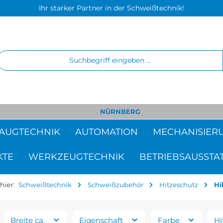
Ihr starker Partner in der Schweißtechnik!
NÜRNBERG
AUGTECHNIK
AUTOMATION
MECHANISIER
KTE
WERKZEUGTECHNIK
BETRIEBSAUSSTA
hier:
Schweißtechnik
Schweißzubehör
Hitzeschutz
Hi
Breite ca.
Eigenschaft
Farbe
Hi