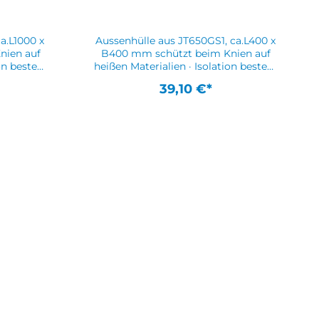
a.L1000 x
Aussenhülle aus JT650GS1, ca.L400 x
B400 mm schützt beim Knien auf
on besteht
heißen Materialien · Isolation besteht
barem
aus schwer entflammbarem
39,10 €*
ssen für
Materialweitere Gewebekissen für
 auf
höhere Temperaturen auf
ische
AnfrageWeitere technische
ungen:
Eigenschaften:· Bemerkungen:
uf heißem
Hitzeschutz beim Knien auf heißem
Untergrund