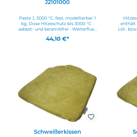
J2101000
durch nachfeuchten, GS-zertifiziert
durch na
Paste J, 3000 °C, fest, modellierbar 1
Hitzes
kg, Dose Hitzeschutz bis 3000 °C ·
enthält
asbest- und keramikfrei · Weiterfluss
Löt- bzw
der Hitze im Material wird
wi
44,10 €*
unterbunden · keine kostspieligen
Hit
und zeitaufwendigen Demontagen ·
kein Lackbrand · keine
Vers
Materialverformungen · schützt
garant
auch Gummi-, PVC- und
Arbeit 
HydraulikschläuchePaste J wird mit
übersic
der Hand aufgetragen · klebt nicht
Spritzers
an den Fingern bzw. am Material ·
x 2 m) ·
feste und modellierbare
Feuchtm
MasseWeitere technische
bis 3000
Eigenschaften:· Inhalt: 1kg· Gebinde:
Ei
Dose· prüfpflichtig: ja
Spritzer
Feuchtm
Schweißerkissen
S