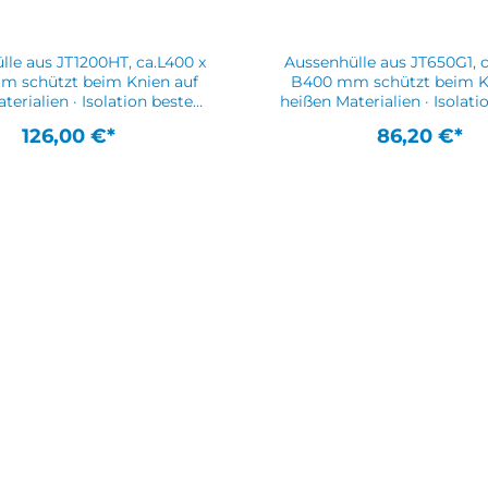
lle aus JT1200HT, ca.L400 x
Aussenhülle aus JT650G1, c
nien auf
B400 mm schützt beim Knien auf
terialien · Isolation besteht
heißen Materialien · Isolati
schwer entflammbarem
aus schwer entflamm
126,00 €*
86,20 €*
lweitere Gewebekissen für
Materialweitere Gewebeki
ere Temperaturen auf
höhere Temperaturen
ageWeitere technische
AnfrageWeitere techn
schaften:· Bemerkungen:
Eigenschaften:· Bemerk
utz beim Knien auf heißem
Hitzeschutz beim Knien a
Untergrund
Untergrund