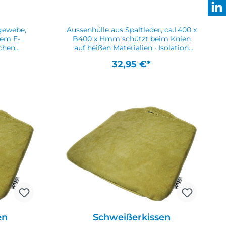
tifiziert
Anfrage lieferbarWeitere technische
Eigenschaften:· Bemerkungen:
mehrfach auf schwarzer Seite
gewebe,
Aussenhülle aus Spaltleder, ca.L400 x
anwendbar
B400 x Hmm schützt beim Knien
ichen
auf heißen Materialien · Isolation
mm-Seite ·
besteht aus schwer entflammbarem
32,95 €*
tel ·
Materialweitere Gewebekissen für
mt ·
höhere Temperaturen auf
N EN
AnfrageWeitere technische
che
Eigenschaften:· Bemerkungen:
 Material:
Hitzeschutz beim Knien auf heißem
Norm: DIN
Untergrund
en
Schweißerkissen