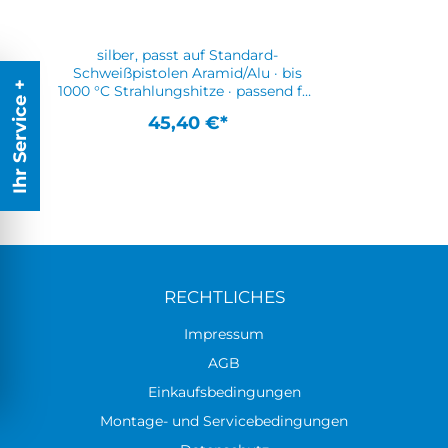
silber, passt auf Standard-
Schweißpistolen Aramid/Alu · bis
Ihr Service +
1000 °C Strahlungshitze · passend für
alle gängigen Schweißpistolen bei
45,40 €*
hoher Strahlungshitze · der
Schweißpistolenschutz wird direkt
am Brenner fixiert · durch die
Konstruktion ist ein problemloses
Arbeiten auch mit
Schweißerhandschuhen
gewährleistetWeitere technische
Eigenschaften:· Farbe: silber·
Ausführung: passt auf Standard-
Schweißpistolen
RECHTLICHES
Impressum
AGB
Einkaufsbedingungen
Montage- und Servicebedingungen