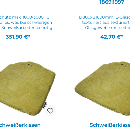
1869:1997
chfeuchten, GS-zertifiziert
durch nachfeuchten, GS-zer
chutz max. 1000/3000 °C
L1800xB1600mm, E-Glas
 alles, was bei schwierigen
texturiert aus texturiertem E-
. Schweißarbeiten benötigt
Glasgewebe mit seitl
rd, um Schäden durch
Grifftaschen auf der 1600-
351,90 €*
42,70 €*
zeeinwirkung sicher zu
verpackt in rotem Beu
vermeiden · beugt
Schnittkanten gesäu
icherungsschäden vor ·
Löschdecke nach DI
iert saubere und schnelle
1869Weitere technis
· hohes Sicherheitsniveau ·
Eigenschaften:· Farbe: weiß·
htlich und handlichInhalt:
E-Glasgewebe, texturiert· 
chutzdecke bis 1300 °C (0,9
EN 1869:1997
 Trockenmatte bis 1000 °C ·
atte bis 3000 °C · Paste J
 °C 1 kgWeitere technische
genschaften:· Inhalt:
schutzdecke, Trockenmatte,
atte, Flammschutzpaste·
Gewicht: 1kg
chweißerkissen
Schweißerkiss