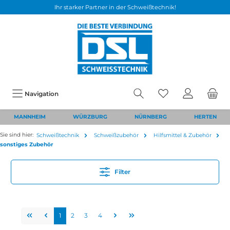
Ihr starker Partner in der Schweißtechnik!
Navigation
MANNHEIM
WÜRZBURG
NÜRNBERG
HERTEN
Sie sind hier:
Schweißtechnik
Schweißzubehör
Hilfsmittel & Zubehör
sonstiges Zubehör
Filter
1
2
3
4