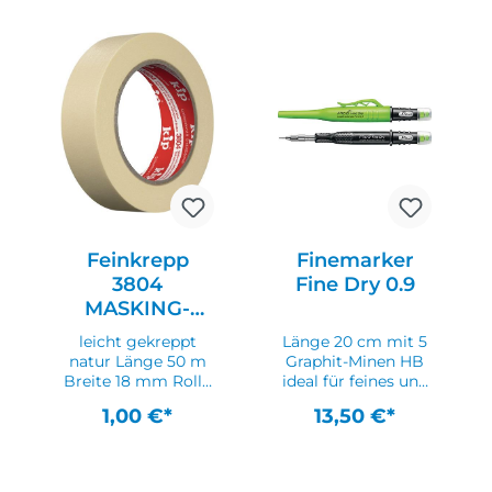
viele gängigen
viele gängigen
Abdeckarbeiten im
Abdeckarbeiten im
Innenbereich
Innenbereich
geeignet Weitere
geeignet Weitere
technische
technische
Eigenschaften: ·
Eigenschaften: ·
Farbe: natur ·
Farbe: natur ·
Gesamtdicke:
Gesamtdicke:
0,14mm · Reißkraft:
0,14mm · Reißkraft:
30 N / 10mm ·
30 N / 10mm ·
Klebkraft: 3,2 N /
Klebkraft: 3,2 N /
10mm
10mm
Feinkrepp
Finemarker
3804
Fine Dry 0.9
MASKING-
TEC®
leicht gekreppt
Länge 20 cm mit 5
natur Länge 50 m
Graphit-Minen HB
Breite 18 mm Rolle
ideal für feines und
leicht gekrepptes
präzises
1,00 €*
13,50 €*
Klebeband mit
Anzeichnen, ohne
hoher Klebekraft
Anspitzen (der
und einem guten
Minendurchmesser
Haftvermögen · für
von nur 0,9 mm