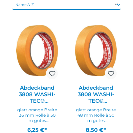
Abdeckband
Abdeckband
3808 WASHI-
3808 WASHI-
TEC®
TEC®
Premium
Premium
glatt orange Breite
glatt orange Breite
Goldkrepp®
Goldkrepp®
36 mm Rolle à 50
48 mm Rolle à 50
m gutes
m gutes
Standardprodukt
Standardprodukt
6,25 €*
8,50 €*
aus verstärktem
aus verstärktem