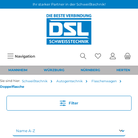
Ihr starker Partner in der Schweißtechnik!
Navigation
MANNHEIM
WÜRZBURG
NÜRNBERG
HERTEN
Sie sind hier:
Schweißtechnik
Autogentechnik
Flaschenwagen
Doppelflasche
Filter