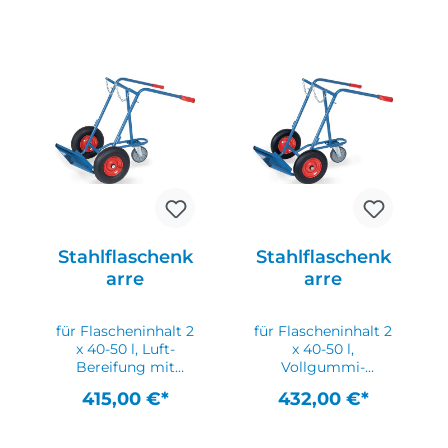
Stahlflaschenk
Stahlflaschenk
arre
arre
für Flascheninhalt 2
für Flascheninhalt 2
x 40-50 l, Luft-
x 40-50 l,
Bereifung mit
Vollgummi-
Stützlenkrolle, 150
Bereifung mit
415,00 €*
432,00 €*
kg geschweißte
Stützlenkrolle, 150
Stahlrohrkonstrukti
kg geschweißte
on mit
Stahlrohrkonstrukti