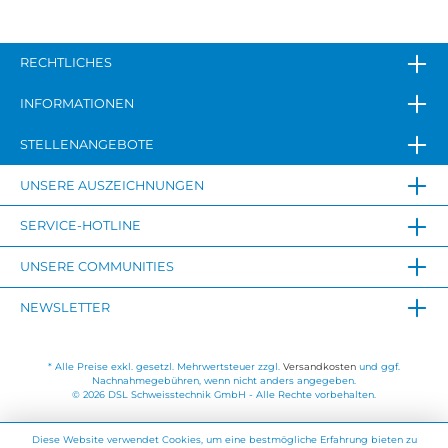
RECHTLICHES
INFORMATIONEN
STELLENANGEBOTE
UNSERE AUSZEICHNUNGEN
SERVICE-HOTLINE
UNSERE COMMUNITIES
NEWSLETTER
* Alle Preise exkl. gesetzl. Mehrwertsteuer zzgl.
Versandkosten
und ggf.
Nachnahmegebühren, wenn nicht anders angegeben.
© 2026 DSL Schweisstechnik GmbH - Alle Rechte vorbehalten.
Diese Website verwendet Cookies, um eine bestmögliche Erfahrung bieten zu