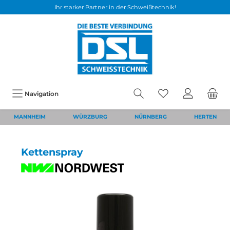
Ihr starker Partner in der Schweißtechnik!
Navigation
MANNHEIM
WÜRZBURG
NÜRNBERG
HERTEN
Kettenspray