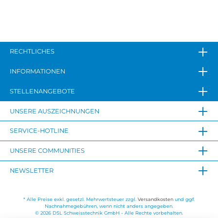
RECHTLICHES
INFORMATIONEN
STELLENANGEBOTE
UNSERE AUSZEICHNUNGEN
SERVICE-HOTLINE
UNSERE COMMUNITIES
NEWSLETTER
* Alle Preise exkl. gesetzl. Mehrwertsteuer zzgl.
Versandkosten
und ggf.
Nachnahmegebühren, wenn nicht anders angegeben.
© 2026 DSL Schweisstechnik GmbH - Alle Rechte vorbehalten.