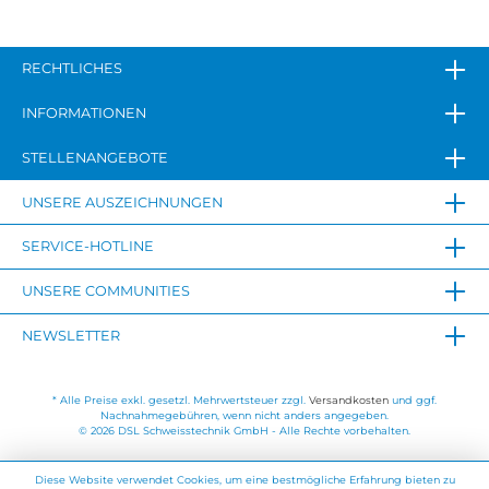
RECHTLICHES
INFORMATIONEN
STELLENANGEBOTE
UNSERE AUSZEICHNUNGEN
SERVICE-HOTLINE
UNSERE COMMUNITIES
NEWSLETTER
* Alle Preise exkl. gesetzl. Mehrwertsteuer zzgl.
Versandkosten
und ggf.
Nachnahmegebühren, wenn nicht anders angegeben.
© 2026 DSL Schweisstechnik GmbH - Alle Rechte vorbehalten.
Diese Website verwendet Cookies, um eine bestmögliche Erfahrung bieten zu