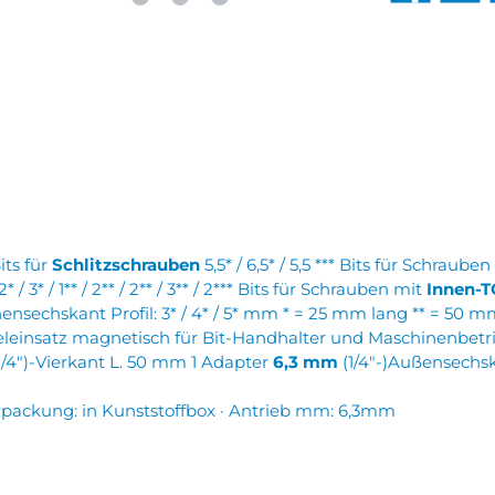
its für
Schlitzschrauben
5,5* / 6,5* / 5,5 *** Bits für Schraube
 2* / 3* / 1** / 2** / 2** / 3** / 2*** Bits für Schrauben mit
Innen-T
 Innensechskant Profil: 3* / 4* / 5* mm * = 25 mm lang ** = 50
seleinsatz magnetisch für Bit-Handhalter und Maschinenbetri
1/4″)-Vierkant L. 50 mm 1 Adapter
6,3 mm
(1/4″-)Außensechs
Verpackung: in Kunststoffbox · Antrieb mm: 6,3mm