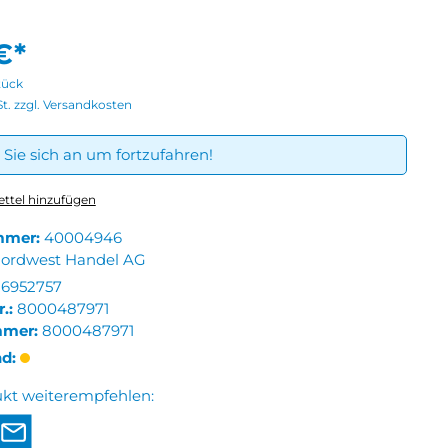
€*
tück
St. zzgl. Versandkosten
Sie sich an um fortzufahren!
ttel hinzufügen
mmer:
40004946
ordwest Handel AG
6952757
r.:
8000487971
mmer:
8000487971
nd:
ukt weiterempfehlen: