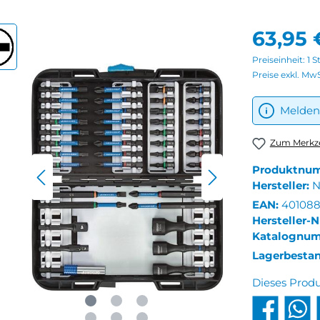
63,95 
Preiseinheit:
1 S
Preise exkl. Mw
Melden 
Zum Merkze
Produktnu
Hersteller:
N
EAN:
401088
Hersteller-N
Katalognu
Lagerbesta
Dieses Prod