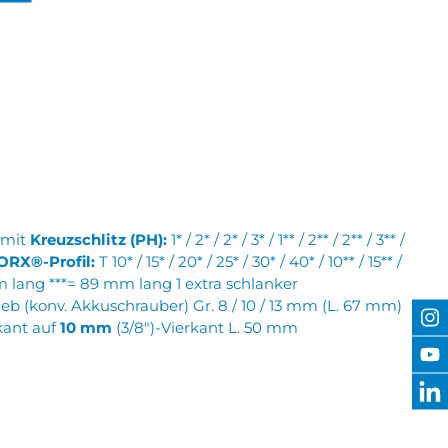
n mit
Kreuzschlitz (PH):
1* / 2* / 2* / 3* / 1** / 2** / 2** / 3** /
ORX®-Profil:
T 10* / 15* / 20* / 25* / 30* / 40* / 10** / 15** /
 mm lang ***= 89 mm lang 1 extra schlanker
eb (konv. Akkuschrauber) Gr. 8 / 10 / 13 mm (L. 67 mm)
kant auf
10 mm
(3/8″)-Vierkant L. 50 mm