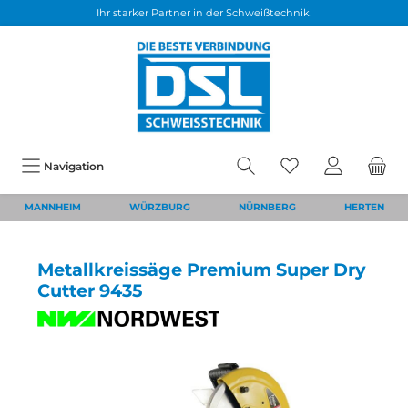
Ihr starker Partner in der Schweißtechnik!
Navigation
MANNHEIM
WÜRZBURG
NÜRNBERG
HERTEN
Metallkreissäge Premium Super Dry
Cutter 9435