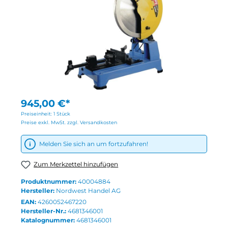
945,00 €*
Preiseinheit:
1 Stück
Preise exkl. MwSt. zzgl. Versandkosten
Melden Sie sich an um fortzufahren!
Zum Merkzettel hinzufügen
Produktnummer:
40004884
Hersteller:
Nordwest Handel AG
EAN:
4260052467220
Hersteller-Nr.:
4681346001
Katalognummer:
4681346001