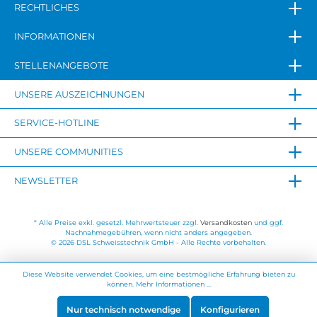
RECHTLICHES
INFORMATIONEN
STELLENANGEBOTE
UNSERE AUSZEICHNUNGEN
SERVICE-HOTLINE
UNSERE COMMUNITIES
NEWSLETTER
* Alle Preise exkl. gesetzl. Mehrwertsteuer zzgl.
Versandkosten
und ggf.
Nachnahmegebühren, wenn nicht anders angegeben.
© 2026 DSL Schweisstechnik GmbH - Alle Rechte vorbehalten.
Diese Website verwendet Cookies, um eine bestmögliche Erfahrung bieten zu
können.
Mehr Informationen ...
Nur technisch notwendige
Konfigurieren