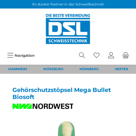
Ihr starker Partner in der Schweißtechnik!
Navigation
MANNHEIM
WÜRZBURG
NÜRNBERG
HERTEN
Gehörschutzstöpsel Mega Bullet
Biosoft