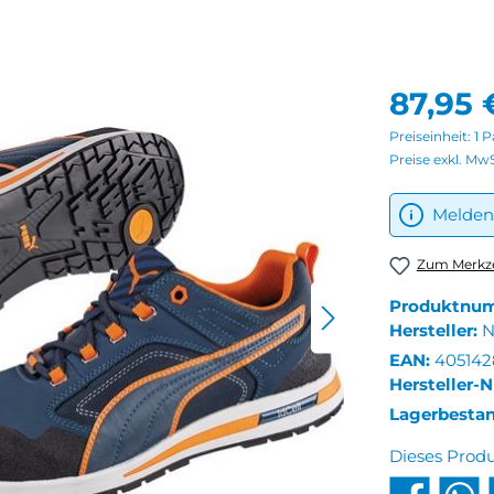
87,95 
Preiseinheit:
1 P
Preise exkl. Mw
Melden 
Zum Merkze
Produktnu
Hersteller:
N
EAN:
405142
Hersteller-N
Lagerbesta
Dieses Prod