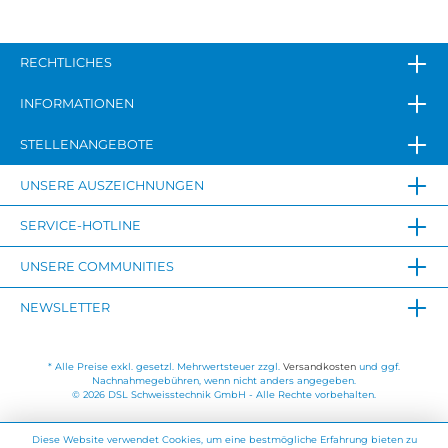
RECHTLICHES
INFORMATIONEN
STELLENANGEBOTE
UNSERE AUSZEICHNUNGEN
SERVICE-HOTLINE
UNSERE COMMUNITIES
NEWSLETTER
* Alle Preise exkl. gesetzl. Mehrwertsteuer zzgl.
Versandkosten
und ggf.
Nachnahmegebühren, wenn nicht anders angegeben.
© 2026 DSL Schweisstechnik GmbH - Alle Rechte vorbehalten.
Diese Website verwendet Cookies, um eine bestmögliche Erfahrung bieten zu