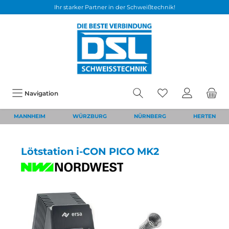
Ihr starker Partner in der Schweißtechnik!
Navigation
MANNHEIM
WÜRZBURG
NÜRNBERG
HERTEN
Lötstation i-CON PICO MK2