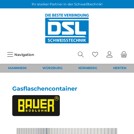
Ihr starker Partner in der Schweißtechnik!
Navigation
MANNHEIM
WÜRZBURG
NÜRNBERG
HERTEN
Gasflaschencontainer