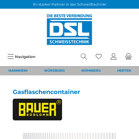
Ihr starker Partner in der Schweißtechnik!
Navigation
MANNHEIM
WÜRZBURG
NÜRNBERG
HERTEN
Gasflaschencontainer