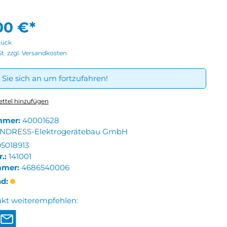
00 €*
tück
St. zzgl. Versandkosten
Sie sich an um fortzufahren!
ttel hinzufügen
mmer:
40001628
NDRESS-Elektrogerätebau GmbH
5018913
r.:
141001
mmer:
4686540006
nd:
ukt weiterempfehlen: