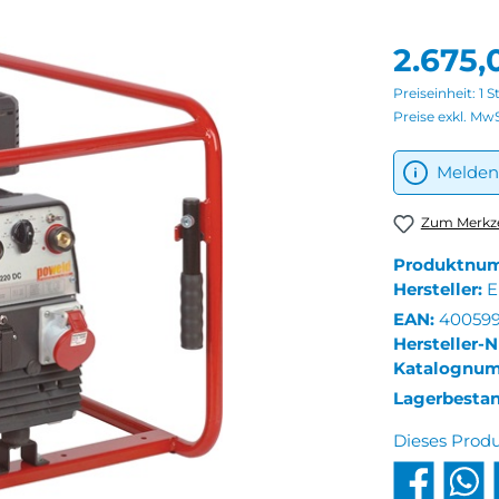
2.675,
Preiseinheit:
1 S
Preise exkl. Mw
Melden 
Zum Merkze
Produktnu
Hersteller:
E
EAN:
400599
Hersteller-N
Katalognu
Lagerbesta
Dieses Prod