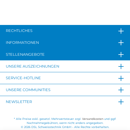
RECHTLICHES
INFORMATIONEN
STELLENANGEBOTE
UNSERE AUSZEICHNUNGEN
SERVICE-HOTLINE
UNSERE COMMUNITIES
NEWSLETTER
* Alle Preise exkl. gesetzl. Mehrwertsteuer zzgl.
Versandkosten
und ggf.
Nachnahmegebühren, wenn nicht anders angegeben.
© 2026 DSL Schweisstechnik GmbH - Alle Rechte vorbehalten.