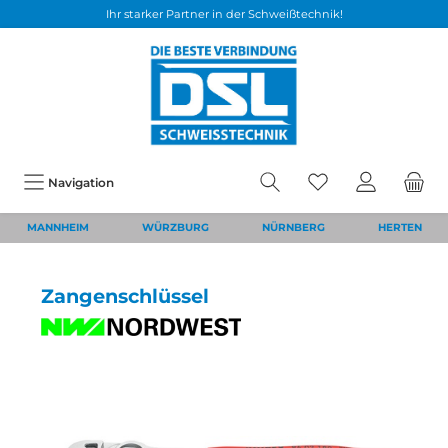
Ihr starker Partner in der Schweißtechnik!
Navigation
MANNHEIM
WÜRZBURG
NÜRNBERG
HERTEN
Zangenschlüssel