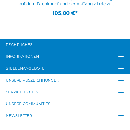
auf dem Drehknopf und der Auffangschale zu
reduzieren · kann an einer Wand oder an einer
105,00 €*
Tischplatte befestigt werden oder frei stehen · einfach
zu bedienender Drehknopf mit einem 180°-Zugang,
durch den die Ausgabe von Gehörschutzstöpseln
erleichtert wird Weitere technische Eigenschaften: ·
Befestigung: Wandmontage oder stehend ·
Eigenschaft: nachfüllbar
RECHTLICHES
INFORMATIONEN
STELLENANGEBOTE
UNSERE AUSZEICHNUNGEN
SERVICE-HOTLINE
UNSERE COMMUNITIES
NEWSLETTER