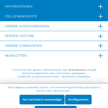
INFORMATIONEN
STELLENANGEBOTE
UNSERE AUSZEICHNUNGEN
SERVICE-HOTLINE
UNSERE COMMUNITIES
NEWSLETTER
* Alle Preise exkl. gesetzl. Mehrwertsteuer zzgl.
Versandkosten
und ggf.
Nachnahmegebühren, wenn nicht anders angegeben.
© 2026 DSL Schweisstechnik GmbH - Alle Rechte vorbehalten.
Diese Website verwendet Cookies, um eine bestmögliche Erfahrung bieten zu
können.
Mehr Informationen ...
Nur technisch notwendige
Konfigurieren