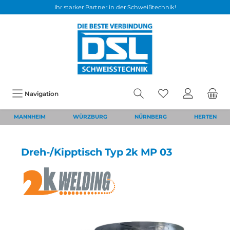
Ihr starker Partner in der Schweißtechnik!
Navigation
MANNHEIM
WÜRZBURG
NÜRNBERG
HERTEN
Dreh-/Kipptisch Typ 2k MP 03