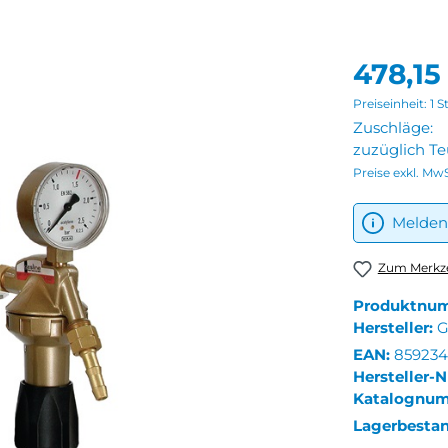
478,15
Preiseinheit:
1 S
Zuschläge:
zuzüglich T
Preise exkl. Mw
Melden 
Zum Merkze
Produktnu
Hersteller:
G
EAN:
859234
Hersteller-N
Katalognu
Lagerbesta