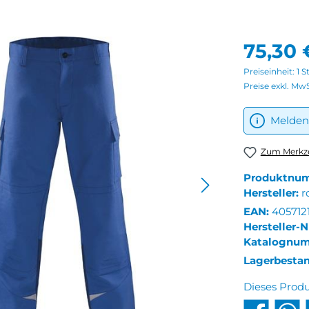
75,30 
Preiseinheit:
1 S
Preise exkl. Mw
Melden 
Zum Merkze
Produktnu
Hersteller:
r
EAN:
405712
Hersteller-N
Katalognu
Lagerbesta
Dieses Prod