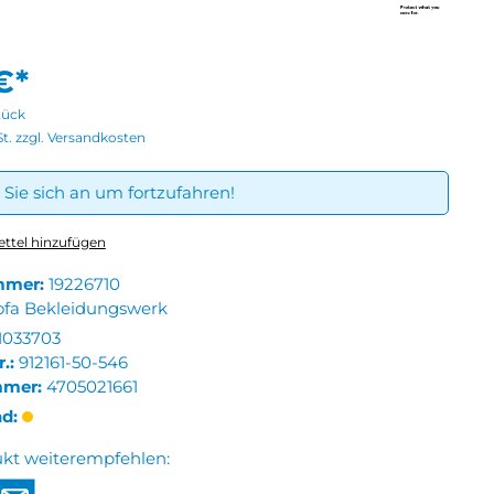
€*
tück
St. zzgl. Versandkosten
Sie sich an um fortzufahren!
ttel hinzufügen
mmer:
19226710
ofa Bekleidungswerk
1033703
r.:
912161-50-546
mmer:
4705021661
nd:
ukt weiterempfehlen: