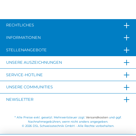
RECHTLICHES
INFORMATIONEN
STELLENANGEBOTE
UNSERE AUSZEICHNUNGEN
SERVICE-HOTLINE
UNSERE COMMUNITIES
NEWSLETTER
* Alle Preise exkl. gesetzl. Mehrwertsteuer zzgl.
Versandkosten
und ggf.
Nachnahmegebühren, wenn nicht anders angegeben.
© 2026 DSL Schweisstechnik GmbH - Alle Rechte vorbehalten.