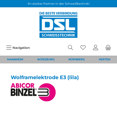
Ihr starker Partner in der Schweißtechnik!
Navigation
MANNHEIM
WÜRZBURG
NÜRNBERG
HERTEN
Wolframelektrode E3 (lila)