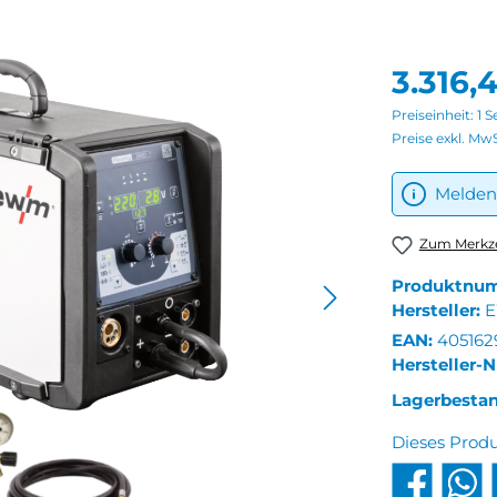
3.316,
Preiseinheit:
1 S
Preise exkl. Mw
Melden 
Zum Merkze
Produktnu
Hersteller:
EAN:
405162
Hersteller-N
Lagerbesta
Dieses Prod