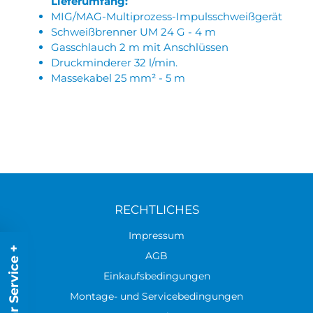
Lieferumfang:
MIG/MAG-Multiprozess-Impulsschweißgerät
Schweißbrenner UM 24 G - 4 m
Gasschlauch 2 m mit Anschlüssen
Druckminderer 32 l/min.
Massekabel 25 mm² - 5 m
RECHTLICHES
Impressum
Ihr Service +
AGB
Einkaufsbedingungen
Montage- und Servicebedingungen