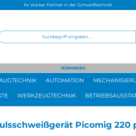
Ihr starker Partner in der Schweißtechnik!
NÜRNBERG
AUGTECHNIK
AUTOMATION
MECHANISIER
KTE
WERKZEUGTECHNIK
BETRIEBSAUSSTA
lsschweißgerät Picomig 220 p