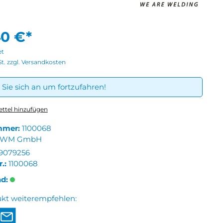
40 €*
et
St. zzgl. Versandkosten
Sie sich an um fortzufahren!
ttel hinzufügen
mmer:
1100068
EWM GmbH
9079256
r.:
1100068
nd:
ukt weiterempfehlen: