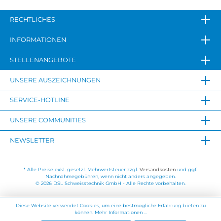
RECHTLICHES
INFORMATIONEN
STELLENANGEBOTE
UNSERE AUSZEICHNUNGEN
SERVICE-HOTLINE
UNSERE COMMUNITIES
NEWSLETTER
* Alle Preise exkl. gesetzl. Mehrwertsteuer zzgl.
Versandkosten
und ggf.
Nachnahmegebühren, wenn nicht anders angegeben.
© 2026 DSL Schweisstechnik GmbH - Alle Rechte vorbehalten.
Diese Website verwendet Cookies, um eine bestmögliche Erfahrung bieten zu
können.
Mehr Informationen ...