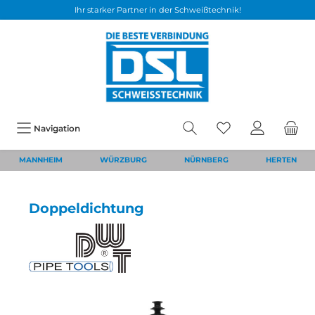
Ihr starker Partner in der Schweißtechnik!
Navigation
MANNHEIM
WÜRZBURG
NÜRNBERG
HERTEN
Doppeldichtung