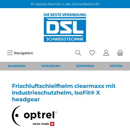
Ihr starker Partner in der Schweißtechnik!
Navigation
MANNHEIM
WÜRZBURG
NÜRNBERG
HERTEN
Frischluftschleifhelm clearmaxx mit
Industrieschutzhelm, IsoFit® X
headgear